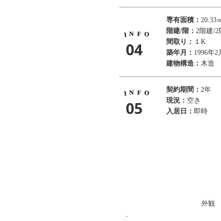
専有面積：
20.33
階建/階：
2階建/2
N
F
O
I
間取り：
１K
04
築年月：
1996年2
建物構造：
木造
契約期間：
2年
N
F
O
I
現況：
空き
05
入居日：
即時
外観