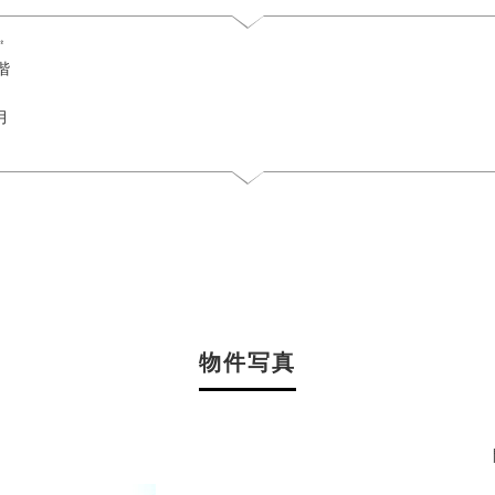
㎡
階
月
物件写真