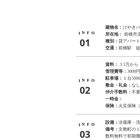
建物名：
けやき
N
F
O
I
所在地：
前橋市文
01
種別：
貸アパー
交通：
前橋駅 徒
賃料：
3.1万から
管理費等：
3000
駐車場：
１台500
N
F
O
I
敷金・礼金：
なし
02
仲介手数料：
不
一時金：
保険：
火災保険（
設備：
冷蔵庫・
N
F
O
I
備考：
文教町の
03
数料無料で初期費