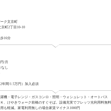
パーク文京町
京町2丁目10-10
ト
歩16分
円
0円/月
/なし
要
2年間/1.5万円）加入必須
洗濯機・電子レンジ・ガスコンロ・照明・ウォシュレット・オートバス
１Ｋ、けやきウォーク前橋のすぐそば。設備充実でフレッツ光利用料無料
用も軽減。家電利用無しの場合家賃マイナス1000円