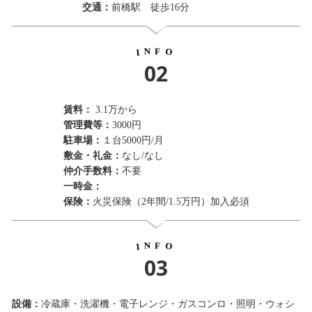
交通：
前橋駅 徒歩16分
N
F
O
I
02
賃料：
3.1万から
管理費等：
3000円
駐車場：
１台5000円/月
敷金・礼金：
なし/なし
仲介手数料：
不要
一時金：
保険：
火災保険（2年間/1.5万円）加入必須
N
F
O
I
03
設備：
冷蔵庫・洗濯機・電子レンジ・ガスコンロ・照明・ウォシ