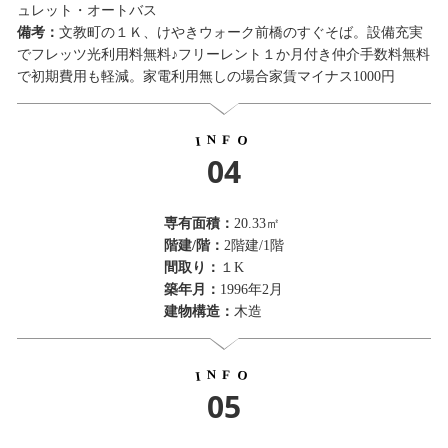
ュレット・オートバス
備考：
文教町の１Ｋ、けやきウォーク前橋のすぐそば。設備充実
でフレッツ光利用料無料♪フリーレント１か月付き仲介手数料無料
で初期費用も軽減。家電利用無しの場合家賃マイナス1000円
N
F
O
I
04
専有面積：
20.33㎡
階建/階：
2階建/1階
間取り：
１K
築年月：
1996年2月
建物構造：
木造
N
F
O
I
05