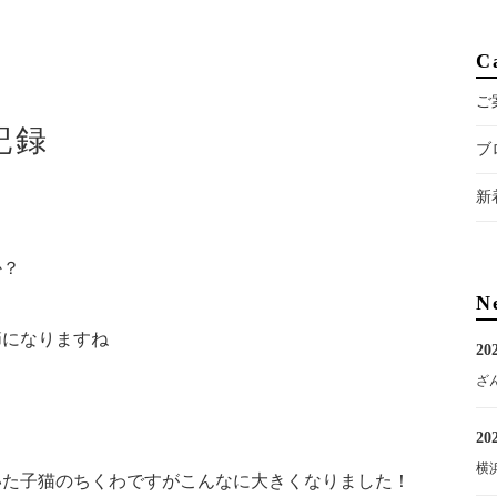
C
ご
記録
ブ
新
か？
N
節になりますね
202
ざ
202
横
いた子猫のちくわですがこんなに大きくなりました！