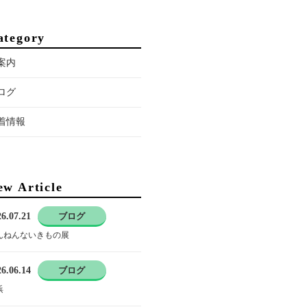
ategory
案内
ログ
着情報
ew Article
6.07.21
ブログ
んねんないきもの展
6.06.14
ブログ
浜