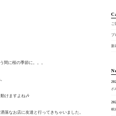
C
ご
ブ
新
いう間に桜の季節に。。。
N
ね。
202
ざ
動けますよね🎶
202
横
お洒落なお店に友達と行ってきちゃいました。