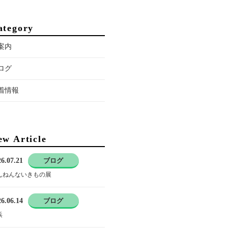
ategory
案内
ログ
着情報
ew Article
6.07.21
ブログ
んねんないきもの展
6.06.14
ブログ
浜